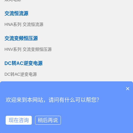
交流恒流源
HNA系列 交流恒流源
交流变频恒压源
HNV系列 交流变频恒压源
DC转AC逆变电源
DC转AC逆变电源
×
联系我们
总机：025-57791816
销售热线：025-57791826
欢迎来到本网站，请问有什么可以帮您？
服务热线：18013948418
现在咨询
稍后再说
版权所有 (©) 江苏恒诺仪器制造有限公司
苏ICP备18045038号-2
网址：www.heng-n.com