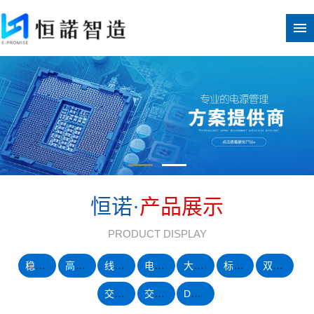
恒诺·
产品展示
PRODUCT DISPLAY
稳压稳流直流电源
高压直流电源
线性直流电源
电容器纹波耐久性测试电源
大功率可控硅整流电源
标准机箱模块化电源
双向电源
交流恒流源
交流变频恒压源
DC转AC逆变电源